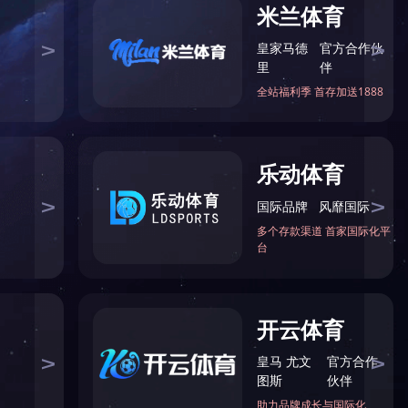
联系方式
电 话：0512- 81668660