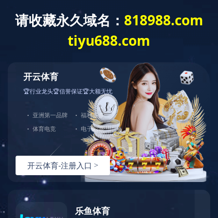
菜单
案例13
电 话：0512-81668660
邮 箱：szaider@163.com
网 站：http://www.toponemonitor.com
地 址：苏州市相城区阳澄湖镇凤阳路318号